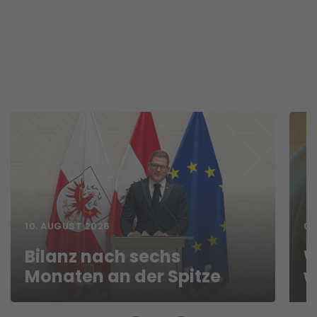
10. AUGUST 2026
08
Bilanz nach sechs
W
Monaten an der Spitze
w