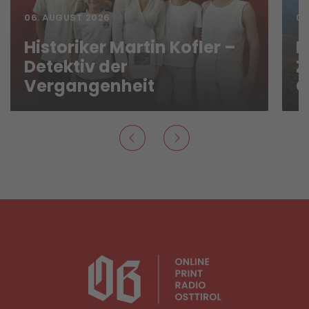
06. AUGUST 2026
05
Historiker Martin Kofler –
L
Detektiv der
Z
Vergangenheit
G