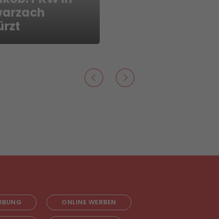
arzach
ürzt
RBUNG
ONLINE WERBEN