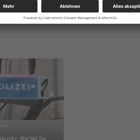
2026
akob: PKW in