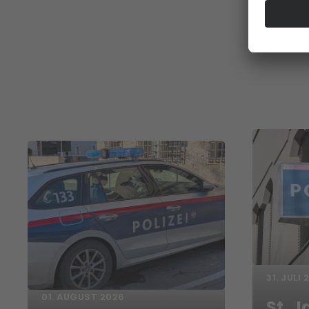
31. JULI 
01. AUGUST 2026
St. J