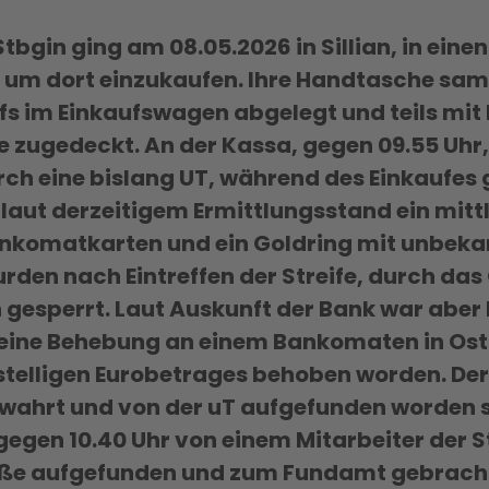
 Stbgin ging am 08.05.2026 in Sillian, in eine
um dort einzukaufen. Ihre Handtasche samt 
s im Einkaufswagen abgelegt und teils mit
 zugedeckt. An der Kassa, gegen 09.55 Uhr, s
ch eine bislang UT, während des Einkaufes
aut derzeitigem Ermittlungsstand ein mittle
ankomatkarten und ein Goldring mit unbeka
en nach Eintreffen der Streife, durch das 
h gesperrt. Laut Auskunft der Bank war aber 
eine Behebung an einem Bankomaten in Ostti
istelligen Eurobetrages behoben worden. Der
wahrt und von der uT aufgefunden worden se
egen 10.40 Uhr von einem Mitarbeiter der 
aße aufgefunden und zum Fundamt gebrach