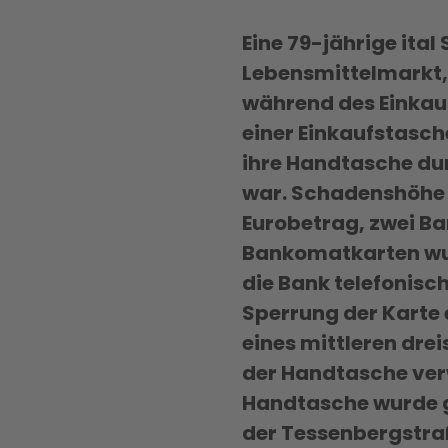
Eine 79-jährige ital
Lebensmittelmarkt, 
während des Einkauf
einer Einkaufstasche
ihre Handtasche dur
war. Schadenshöhe l
Eurobetrag, zwei B
Bankomatkarten wurd
die Bank telefonisc
Sperrung der Karte 
eines mittleren dre
der Handtasche ver
Handtasche wurde g
der Tessenbergstr