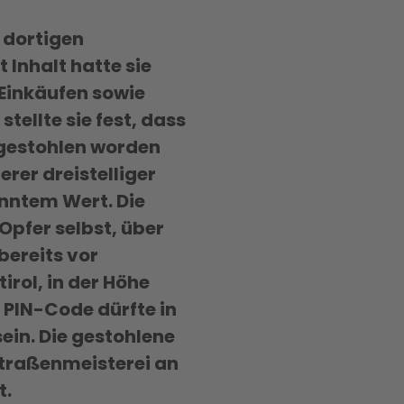
n dortigen
Inhalt hatte sie
 Einkäufen sowie
tellte sie fest, dass
 gestohlen worden
rer dreistelliger
nntem Wert. Die
Opfer selbst, über
bereits vor
rol, in der Höhe
 PIN-Code dürfte in
in. Die gestohlene
Straßenmeisterei an
t.