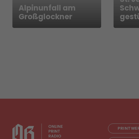
Alpinunfall am
Schw
Großglockner
gest
PRINTWE