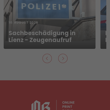
10. AUGUST 2026
09
Sachbeschädigung in
P
Lienz - Zeugenaufruf
P