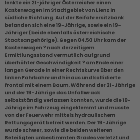
lenkte ein 21-jähriger Österreicher einen
Kastenwagen im Stadtgebiet von Lienz in
südliche Richtung. Auf der Beifahrersitzbank
befanden sich eine 19-Jährige, sowie ein 19-
Jähriger (beide ebenfalls österreichische
Staatsangehörige). Gegen 04.50 Uhr kam der
Kastenwagen ? nach derzeitigem
Ermittlungsstand vermutlich aufgrund
überhöhter Geschwindigkeit ? am Ende einer
langen Gerade in einer Rechtskurve über den
linken Fahrbahnrand hinaus und kollidierte
frontal mit einem Baum. Während der 21-Jährige
und der 19-Jährige das Unfallwrack
selbstständig verlassen konnten, wurde die 19-
Jährige im Fahrzeug eingeklemmt und musste
von der Feuerwehr mittels hydraulischem
Rettungsgerät befreit werden. Der 19-Jährige
wurde schwer, sowie die beiden weiteren
Beteiligten unbestimmten Grades verletzt und