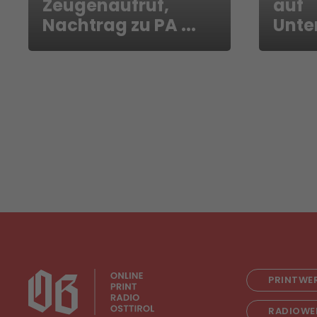
Zeugenaufruf,
auf
Nachtrag zu PA ...
Unte
PRINTWE
RADIOWE