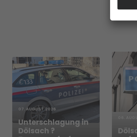
07. AUGUST 2026
06. AUG
Unterschlagung in
Dölsach ?
Döls