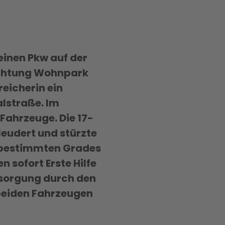
einen Pkw auf der
ichtung Wohnpark
reicherin ein
lstraße. Im
ahrzeuge. Die 17-
eudert und stürzte
unbestimmten Grades
n sofort Erste Hilfe
ersorgung durch den
 beiden Fahrzeugen