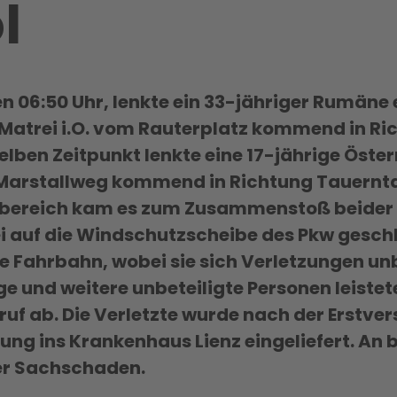
l
n 06:50 Uhr, lenkte ein 33-jähriger Rumäne 
Matrei i.O. vom Rauterplatz kommend in R
lben Zeitpunkt lenkte eine 17-jährige Öster
arstallweg kommend in Richtung Tauernta
bereich kam es zum Zusammenstoß beider F
i auf die Windschutzscheibe des Pkw geschl
ie Fahrbahn, wobei sie sich Verletzungen 
e und weitere unbeteiligte Personen leistete
ruf ab. Die Verletzte wurde nach der Erstv
tung ins Krankenhaus Lienz eingeliefert. An
er Sachschaden.