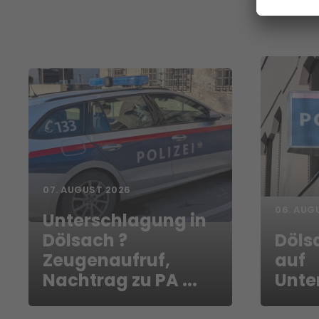
07. AUGUST 2026
06. AUG
Unterschlagung in
Dölsach ?
Döls
Zeugenaufruf,
auf
Nachtrag zu PA ...
Unte