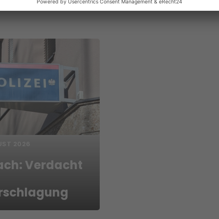
UST 2026
ach: Verdacht
rschlagung