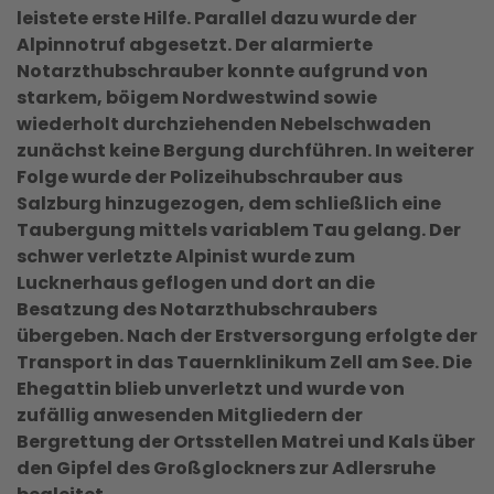
leistete erste Hilfe. Parallel dazu wurde der
Alpinnotruf abgesetzt. Der alarmierte
Notarzthubschrauber konnte aufgrund von
starkem, böigem Nordwestwind sowie
wiederholt durchziehenden Nebelschwaden
zunächst keine Bergung durchführen. In weiterer
Folge wurde der Polizeihubschrauber aus
Salzburg hinzugezogen, dem schließlich eine
Taubergung mittels variablem Tau gelang. Der
schwer verletzte Alpinist wurde zum
Lucknerhaus geflogen und dort an die
Besatzung des Notarzthubschraubers
übergeben. Nach der Erstversorgung erfolgte der
Transport in das Tauernklinikum Zell am See. Die
Ehegattin blieb unverletzt und wurde von
zufällig anwesenden Mitgliedern der
Bergrettung der Ortsstellen Matrei und Kals über
den Gipfel des Großglockners zur Adlersruhe