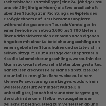
tschechische Staatsbürger (eine 24-jährige Frau
und ein 29-jähriger Mann) als Zweierseilschaft
über den Stüdlgrat in Richtung des Gipfels des
Großglockners auf. Der Ehemann fungierte
während der gesamten Tour als Vorsteiger. In
einer Seehöhe von etwa 3.650 bis 3.700 Metern
über Adria sicherte sich der Mann nach eigenen
Angaben mit einer Selbstsicherungsschlinge an
einem gebohrten Standhaken und setzte sich in
seinen Sitzgurt. Laut Aussage der Ehepartnerin
riss die Selbstsicherungsschlinge, woraufhin der
Mann rückwärts etwa zehn Meter über gestuftes,
nahezu senkrechtes Felsgelände abstürzte. Der
Verunfallte kam glücklicherweise auf einem
kleinen Felsvorsprung zum Liegen, wodurch ein
weiterer Absturz verhindert wurde. Ein
unbeteiligter, jedoch befreundeter Bergsteiger,
der sich in der unmittelbar vorausgehenden
Seilschaft befand, stieg zum Verletzten ab und