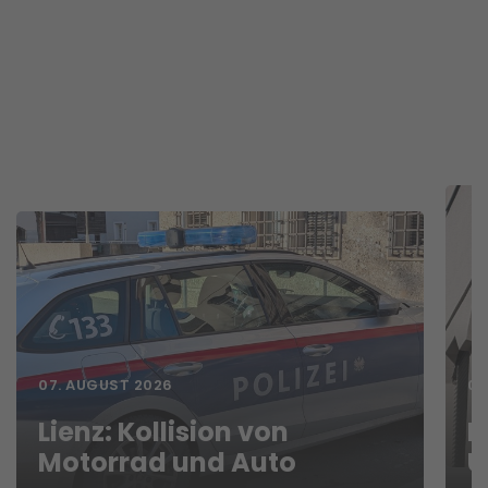
07. AUGUST 2026
06
Lienz: Kollision von
D
Motorrad und Auto
U