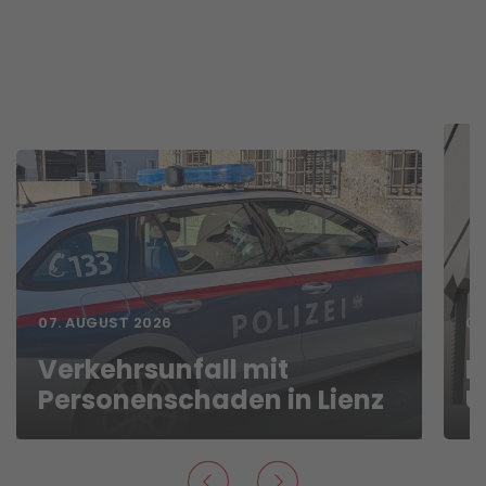
07. AUGUST 2026
06
Verkehrsunfall mit
D
Personenschaden in Lienz
U