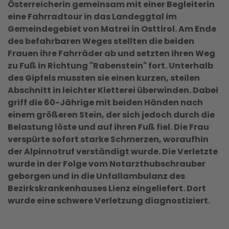
Österreicherin gemeinsam mit einer Begleiterin
eine Fahrradtour in das Landeggtal im
Gemeindegebiet von Matrei in Osttirol. Am Ende
des befahrbaren Weges stellten die beiden
Frauen ihre Fahrräder ab und setzten ihren Weg
zu Fuß in Richtung "Rabenstein" fort. Unterhalb
des Gipfels mussten sie einen kurzen, steilen
Abschnitt in leichter Kletterei überwinden. Dabei
griff die 60-Jährige mit beiden Händen nach
einem größeren Stein, der sich jedoch durch die
Belastung löste und auf ihren Fuß fiel. Die Frau
verspürte sofort starke Schmerzen, woraufhin
der Alpinnotruf verständigt wurde. Die Verletzte
wurde in der Folge vom Notarzthubschrauber
geborgen und in die Unfallambulanz des
Bezirkskrankenhauses Lienz eingeliefert. Dort
wurde eine schwere Verletzung diagnostiziert.